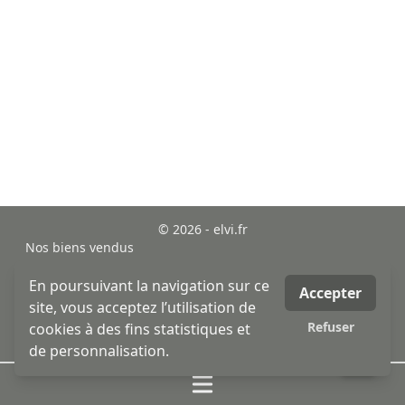
© 2026 - elvi.fr
Nos biens vendus
sitemap
Mentions légales
En poursuivant la navigation sur ce
Accepter
MLI - mon logiciel immobilier - logiciel & site internet
site, vous acceptez l’utilisation de
immobilier
Refuser
cookies à des fins statistiques et
honoraires
de personnalisation.