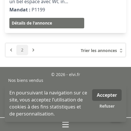
un bel espace avec WC in...
Mandat :
P1199
Détails de l'annonce
2
Trier les annonces
© 2026 - elvi.fr
Nos biens vendus
sitemap
Mentions légales
En poursuivant la navigation sur ce
Accepter
MLI - mon logiciel immobilier - logiciel & site internet
site, vous acceptez l’utilisation de
immobilier
Refuser
cookies à des fins statistiques et
honoraires
de personnalisation.