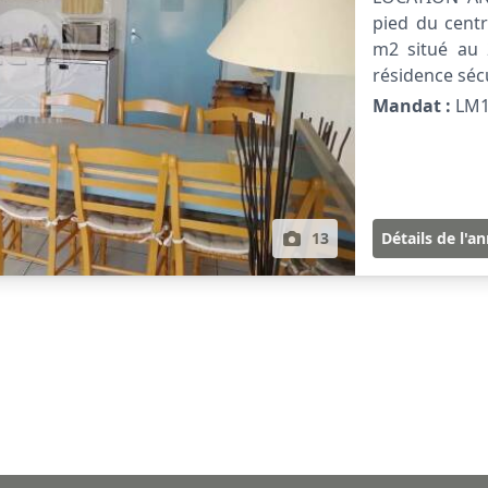
pied du centr
m2 situé au 
résidence sécu
Mandat :
LM1
13
Détails de l'a