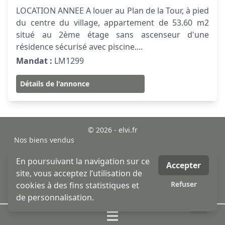
LOCATION ANNEE A louer au Plan de la Tour, à pied
du centre du village, appartement de 53.60 m2
situé au 2ème étage sans ascenseur d'une
résidence sécurisé avec piscine....
Mandat :
LM1299
Détails de l'annonce
© 2026 - elvi.fr
Nos biens vendus
sitemap
Mentions légales
En poursuivant la navigation sur ce
Accepter
MLI - mon logiciel immobilier - logiciel & site internet
site, vous acceptez l’utilisation de
immobilier
Refuser
cookies à des fins statistiques et
honoraires
de personnalisation.